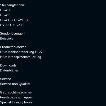
Steilhangtechnik
HSW 7
HSW 9
HSW15 / HSW15B
HY 32 L-SG-SP
Sonderlösungen
Beispiele
Produktneuheiten
HSM Kabinenfederung HCS
HSM Kranspitzensteuerung
Downloads
Datenblätter
Service
Service und Qualität
Gebrauchtmaschinen
Forstspezialschlepper
Special forestry hauler