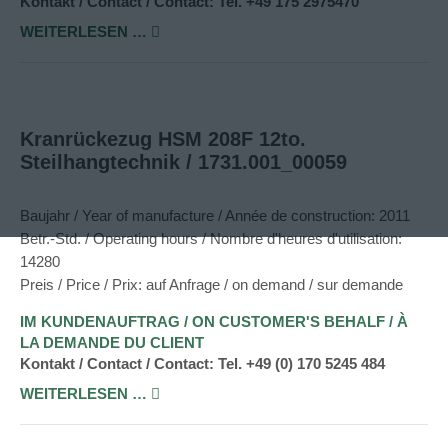
Kontakt / Contact / Contact: Tel. +49 175 2975470
WEITERLESEN …
Kranrückezug HSM 208F 12to.
Steilhangtechnik / 1731.001_00059
Baujahr / Year of manufacture / Année de construction: 2011
Betr.-Std. / Operating hours / Nombre d'heures d'utilisation:
14280
Preis / Price / Prix: auf Anfrage / on demand / sur demande
IM KUNDENAUFTRAG / ON CUSTOMER'S BEHALF / À
LA DEMANDE DU CLIENT
Kontakt / Contact / Contact: Tel. +49 (0) 170 5245 484
WEITERLESEN …