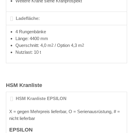
Weitere Krane siehe Kranprospekt
Ladefläche:
4 Rungenbänke
Länge: 4400 mm
Querschnitt: 4,0 m
/ Option 4,3 m
2
2
Nutzlast: 10 t
HSM Kranliste
HSM Kranliste EPSILON
X = gegen Mehrpreis lieferbar, O
= Serienausrüstung, # =
nicht lieferbar
EPSILON