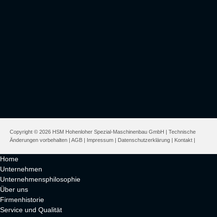
Copyright © 2026 HSM Hohenloher Spezial-Maschinenbau GmbH | Technische
Änderungen vorbehalten |
AGB
|
Impressum
|
Datenschutzerklärung
|
Kontakt
|
Home
Unternehmen
Unternehmensphilosophie
Über uns
Firmenhistorie
Service und Qualität