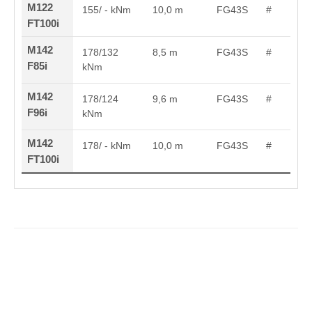
M122
155/ - kNm
10,0 m
FG43S
#
FT100i
M142
178/132
8,5 m
FG43S
#
F85i
kNm
M142
178/124
9,6 m
FG43S
#
F96i
kNm
M142
178/ - kNm
10,0 m
FG43S
#
FT100i
HSM_ImageBro_DE.pdf
(7,5 MiB)
HSM_Baureihe_208_DE.pdf
(1,9 MiB)