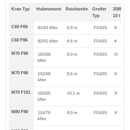
Kran Typ
Hubmoment
Reichweite
Greifer
208F
Typ
10 t
C60 F69
82/63 kNm
6,9 m
FG43S
#
C60 F86
82/51 kNm
8,6 m
FG43S
#
M70 F80
102/68
8,0 m
FG43S
O
kNm
M70 F86
102/68
8,6 m
FG43S
X
kNm
M70 F101
102/65
10,1 m
FG43S
X
kNm
M80 F80
114/79
8,0 m
FG43S
X
kNm