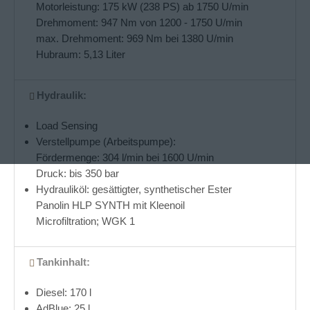
Motorleistung: 175 kW (238 PS) ab 1750 U/min
Drehmoment: 947 Nm von 1200 - 1750 U/min
max. Drehmoment: 969 Nm bei 1380 U/min
Hubraum: 5,13 Liter
Hydraulik:
Load Sensing
Verstellpumpe (Arbeitspumpe):
Fördermenge: 304 l/min bei 1600 U/min
Druck: bis 350 bar
Hydrauliköl: gesättigter, synthetischer Ester
Panolin HLP SYNTH mit Kleenoil
Microfiltration; WGK 1
Tankinhalt:
Diesel: 170 l
AdBlue: 25 l