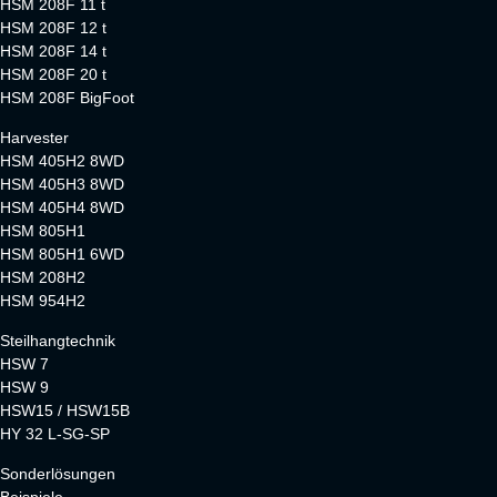
HSM 208F 11 t
HSM 208F 12 t
HSM 208F 14 t
HSM 208F 20 t
HSM 208F BigFoot
Harvester
HSM 405H2 8WD
HSM 405H3 8WD
HSM 405H4 8WD
HSM 805H1
HSM 805H1 6WD
HSM 208H2
HSM 954H2
Steilhangtechnik
HSW 7
HSW 9
HSW15 / HSW15B
HY 32 L-SG-SP
Sonderlösungen
Beispiele