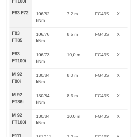
FT100i
F83 F72
106/82
7,2 m
FG43S
X
kNm
F83
106/76
8,5 m
FG43S
X
FT85
kNm
F83
106/73
10,0 m
FG43S
X
FT100i
kNm
M 92
130/84
8,0 m
FG43S
X
F80i
kNm
M 92
130/84
8,6 m
FG43S
X
FT86i
kNm
M 92
130/84
10,0 m
FG43S
X
FT100i
kNm
F111
151/111
7,2 m
FG43S
#