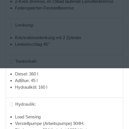
2-Kreis Bremse, im Ölbad laufende Lamellenbremse
Federspeicher-Feststellbremse
Lenkung:
Knickrahmenlenkung mit 2 Zylinder
Lenkeinschlag 45°
Tankinhalt:
Diesel: 360 l
AdBlue: 45 l
Hydrauliköl: 160 l
Hydraulik:
Load Sensing
Verstellpumpe (Arbeitspumpe) 904H: