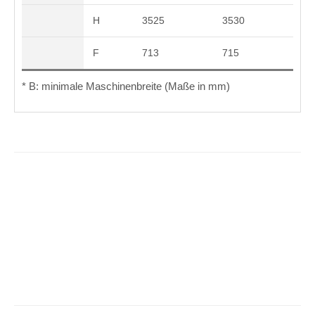
H
3525
3530
F
713
715
* B: minimale Maschinenbreite (Maße in mm)
HSM_ImageBro_DE.pdf
(7,5 MiB)
HSM_954H2_954_6WD_DE.pdf
(173,2 KiB)
Downloads