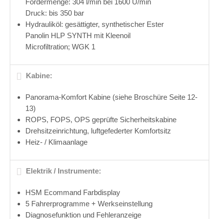
Fördermenge: 304 l/min bei 1600 U/min
Druck: bis 350 bar
Hydrauliköl: gesättigter, synthetischer Ester
Panolin HLP SYNTH mit Kleenoil
Microfiltration; WGK 1
Kabine:
Panorama-Komfort Kabine (siehe Broschüre Seite 12-
13)
ROPS, FOPS, OPS geprüfte Sicherheitskabine
Drehsitzeinrichtung, luftgefederter Komfortsitz
Heiz- / Klimaanlage
Elektrik / Instrumente:
HSM Ecommand Farbdisplay
5 Fahrerprogramme + Werkseinstellung
Diagnosefunktion und Fehleranzeige