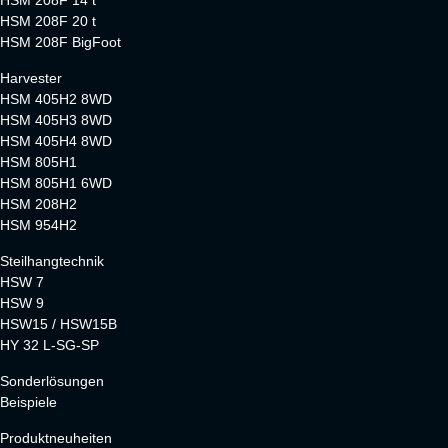
HSM 208F 20 t
HSM 208F BigFoot
Harvester
HSM 405H2 8WD
HSM 405H3 8WD
HSM 405H4 8WD
HSM 805H1
HSM 805H1 6WD
HSM 208H2
HSM 954H2
Steilhangtechnik
HSW 7
HSW 9
HSW15 / HSW15B
HY 32 L-SG-SP
Sonderlösungen
Beispiele
Produktneuheiten