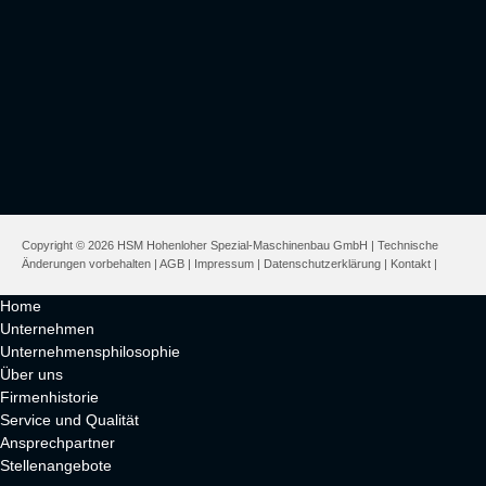
Copyright © 2026 HSM Hohenloher Spezial-Maschinenbau GmbH | Technische
Änderungen vorbehalten |
AGB
|
Impressum
|
Datenschutzerklärung
|
Kontakt
|
Home
Unternehmen
Unternehmensphilosophie
Über uns
Firmenhistorie
Service und Qualität
Ansprechpartner
Stellenangebote