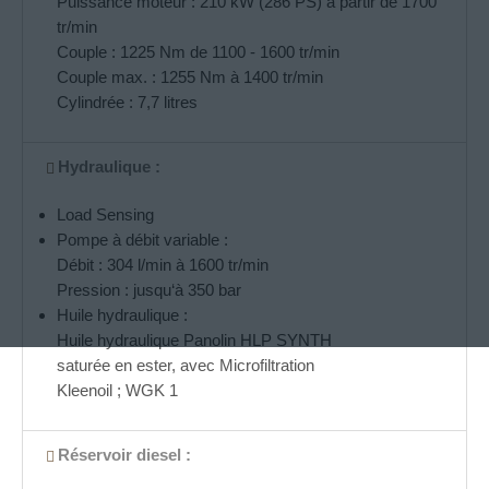
Puissance moteur : 210 kW (286 PS) à partir de 1700
tr/min
Couple : 1225 Nm de 1100 - 1600 tr/min
Couple max. : 1255 Nm à 1400 tr/min
Cylindrée : 7,7 litres
Hydraulique :
Load Sensing
Pompe à débit variable :
Débit : 304 l/min à 1600 tr/min
Pression : jusqu‘à 350 bar
Huile hydraulique :
Huile hydraulique Panolin HLP SYNTH
saturée en ester, avec Microfiltration
Kleenoil ; WGK 1
Réservoir diesel :