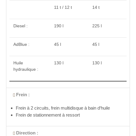
11 t / 12 t
14 t
Diesel :
190 l
225 l
AdBlue :
45 l
45 l
Huile
130 l
130 l
hydraulique :
Frein :
Frein à 2 circuits, frein multidisque à bain d‘huile
Frein de stationnement à ressort
Direction :