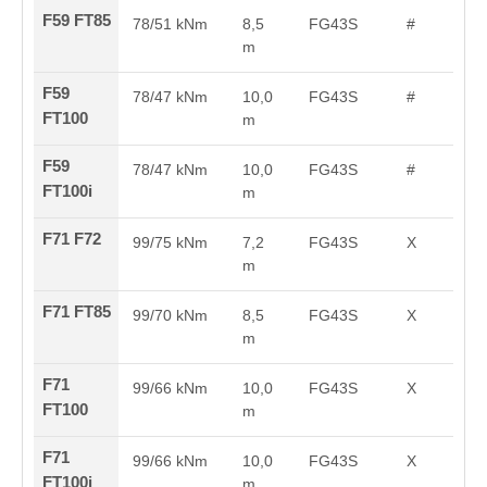
F59 FT85
78/51 kNm
8,5
FG43S
#
m
F59
78/47 kNm
10,0
FG43S
#
FT100
m
F59
78/47 kNm
10,0
FG43S
#
FT100i
m
F71 F72
99/75 kNm
7,2
FG43S
X
m
F71 FT85
99/70 kNm
8,5
FG43S
X
m
F71
99/66 kNm
10,0
FG43S
X
FT100
m
F71
99/66 kNm
10,0
FG43S
X
FT100i
m