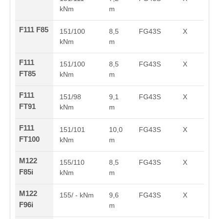
kNm
m
F111 F85
151/100
8,5
FG43S
X
kNm
m
F111
151/100
8,5
FG43S
X
FT85
kNm
m
F111
151/98
9,1
FG43S
X
FT91
kNm
m
F111
151/101
10,0
FG43S
X
FT100
kNm
m
M122
155/110
8,5
FG43S
X
F85i
kNm
m
M122
155/ - kNm
9,6
FG43S
X
F96i
m