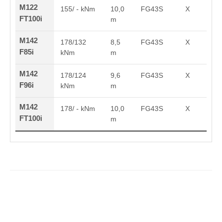
M122
155/ - kNm
10,0
FG43S
X
FT100i
m
M142
178/132
8,5
FG43S
X
F85i
kNm
m
M142
178/124
9,6
FG43S
X
F96i
kNm
m
M142
178/ - kNm
10,0
FG43S
X
FT100i
m
HSM_série_208_FR.pdf
(1.9 Mo)