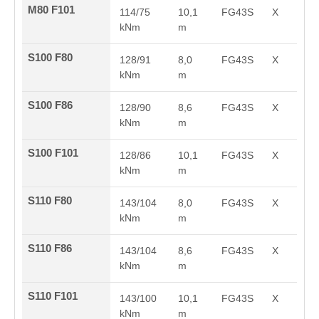
M80 F101
114/75
10,1
FG43S
X
kNm
m
S100 F80
128/91
8,0
FG43S
X
kNm
m
S100 F86
128/90
8,6
FG43S
X
kNm
m
S100 F101
128/86
10,1
FG43S
X
kNm
m
S110 F80
143/104
8,0
FG43S
X
kNm
m
S110 F86
143/104
8,6
FG43S
X
kNm
m
S110 F101
143/100
10,1
FG43S
X
kNm
m