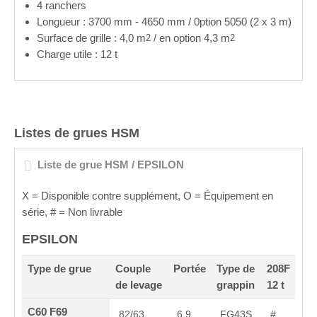
4 ranchers
Longueur : 3700 mm - 4650 mm / 0ption 5050 (2 x 3 m)
Surface de grille : 4,0 m
/ en option 4,3 m
2
2
Charge utile : 12 t
Listes de grues HSM
Liste de grue HSM / EPSILON
X = Disponible contre supplément, O
= Équipement en
série, # = Non livrable
EPSILON
Type de grue
Couple
Portée
Type de
208F
de levage
grappin
12 t
C60 F69
82/63
6,9
FG43S
#