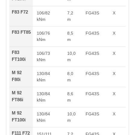
F83 F72
106/82
7,2
FG43S
X
kNm
m
F83 FT85
106/76
8,5
FG43S
X
kNm
m
F83
106/73
10,0
FG43S
X
FT100i
kNm
m
M 92
130/84
8,0
FG43S
X
F80i
kNm
m
M 92
130/84
8,6
FG43S
X
FT86i
kNm
m
M 92
130/84
10,0
FG43S
X
FT100i
kNm
m
F111 F72
151/111
7,2
FG43S
X