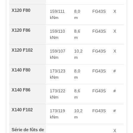
X120 F80
159/111
8,0
FG43S
X
kNm
m
X120 F86
159/110
8,6
FG43S
X
kNm
m
X120 F102
159/107
10,2
FG43S
X
kNm
m
X140 F80
173/123
8,0
FG43S
#
kNm
m
X140 F86
173/122
8,6
FG43S
#
kNm
m
X140 F102
173/119
10,2
FG43S
#
kNm
m
Série de fûts de
X