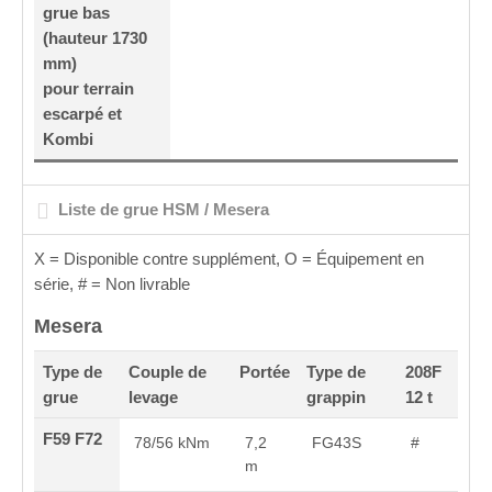
grue bas
(hauteur 1730
mm)
pour terrain
escarpé et
Kombi
Liste de grue HSM / Mesera
X = Disponible contre supplément, O
= Équipement en
série, # = Non livrable
Mesera
Type de
Couple de
Portée
Type de
208F
grue
levage
grappin
12 t
F59 F72
78/56 kNm
7,2
FG43S
#
m