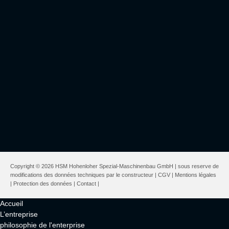
Copyright © 2026 HSM Hohenloher Spezial-Maschinenbau GmbH | sous reserve de
modifications des données techniques par le constructeur |
CGV
|
Mentions légales
|
Protection des données
|
Contact
|
Accueil
L’entreprise
philosophie de l'enterprise