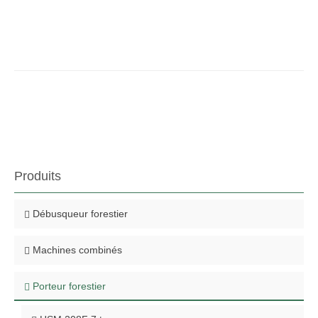
HSM_ImageBro_FR.pdf
(7.5 Mo)
Produits
Débusqueur forestier
Machines combinés
Porteur forestier