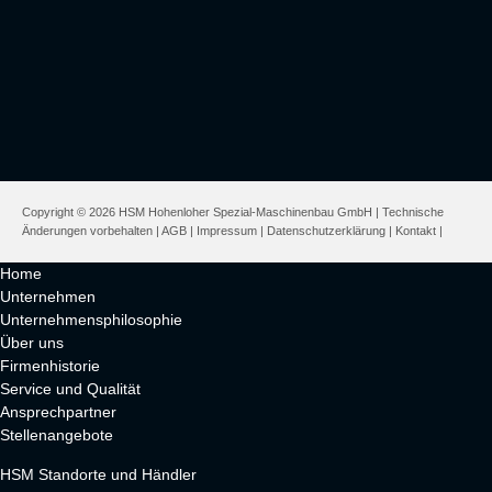
Copyright © 2026 HSM Hohenloher Spezial-Maschinenbau GmbH | Technische
Änderungen vorbehalten |
AGB
|
Impressum
|
Datenschutzerklärung
|
Kontakt
|
Home
Unternehmen
Unternehmensphilosophie
Über uns
Firmenhistorie
Service und Qualität
Ansprechpartner
Stellenangebote
HSM Standorte und Händler