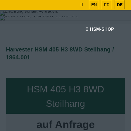
EN
FR
DE
HSM-SHOP
Harvester HSM 405 H3 8WD Steilhang /
1864.001
HSM 405 H3 8WD
Steilhang
auf Anfrage