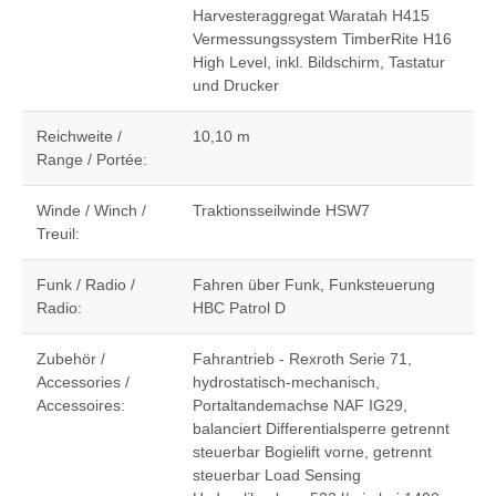
Harvesteraggregat Waratah H415
Vermessungssystem TimberRite H16
High Level, inkl. Bildschirm, Tastatur
und Drucker
Reichweite /
10,10 m
Range / Portée:
Winde / Winch /
Traktionsseilwinde HSW7
Treuil:
Funk / Radio /
Fahren über Funk, Funksteuerung
Radio:
HBC Patrol D
Zubehör /
Fahrantrieb - Rexroth Serie 71,
Accessories /
hydrostatisch-mechanisch,
Accessoires:
Portaltandemachse NAF IG29,
balanciert Differentialsperre getrennt
steuerbar Bogielift vorne, getrennt
steuerbar Load Sensing