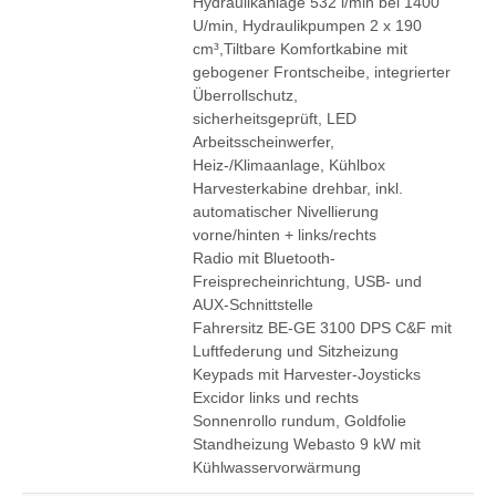
Hydraulikanlage 532 l/min bei 1400
U/min, Hydraulikpumpen 2 x 190
cm³,Tiltbare Komfortkabine mit
gebogener Frontscheibe, integrierter
Überrollschutz,
sicherheitsgeprüft, LED
Arbeitsscheinwerfer,
Heiz-/Klimaanlage, Kühlbox
Harvesterkabine drehbar, inkl.
automatischer Nivellierung
vorne/hinten + links/rechts
Radio mit Bluetooth-
Freisprecheinrichtung, USB- und
AUX-Schnittstelle
Fahrersitz BE-GE 3100 DPS C&F mit
Luftfederung und Sitzheizung
Keypads mit Harvester-Joysticks
Excidor links und rechts
Sonnenrollo rundum, Goldfolie
Standheizung Webasto 9 kW mit
Kühlwasservorwärmung