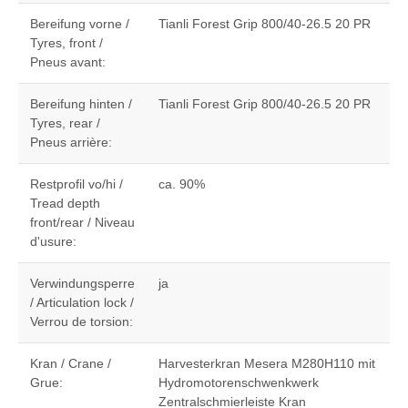
Bereifung vorne /
Tianli Forest Grip 800/40-26.5 20 PR
Tyres, front /
Pneus avant:
Bereifung hinten /
Tianli Forest Grip 800/40-26.5 20 PR
Tyres, rear /
Pneus arrière:
Restprofil vo/hi /
ca. 90%
Tread depth
front/rear / Niveau
d'usure:
Verwindungsperre
ja
/ Articulation lock /
Verrou de torsion:
Kran / Crane /
Harvesterkran Mesera M280H110 mit
Grue:
Hydromotorenschwenkwerk
Zentralschmierleiste Kran