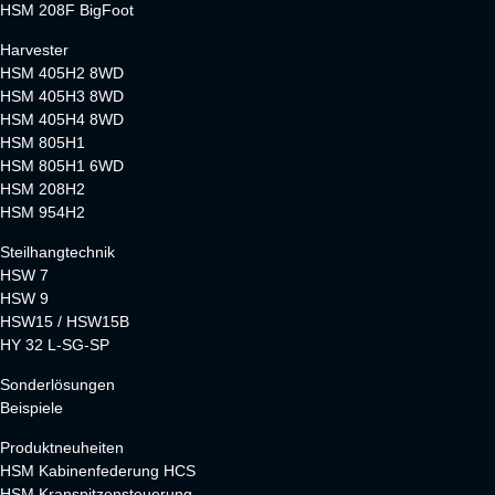
HSM 208F BigFoot
Harvester
HSM 405H2 8WD
HSM 405H3 8WD
HSM 405H4 8WD
HSM 805H1
HSM 805H1 6WD
HSM 208H2
HSM 954H2
Steilhangtechnik
HSW 7
HSW 9
HSW15 / HSW15B
HY 32 L-SG-SP
Sonderlösungen
Beispiele
Produktneuheiten
HSM Kabinenfederung HCS
HSM Kranspitzensteuerung