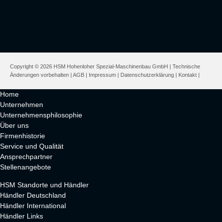
Copyright © 2026 HSM Hohenloher Spezial-Maschinenbau GmbH | Technische
Änderungen vorbehalten |
AGB
|
Impressum
|
Datenschutzerklärung
|
Kontakt
|
Home
Unternehmen
Unternehmensphilosophie
Über uns
Firmenhistorie
Service und Qualität
Ansprechpartner
Stellenangebote
HSM Standorte und Händler
Händler Deutschland
Händler International
Händler Links