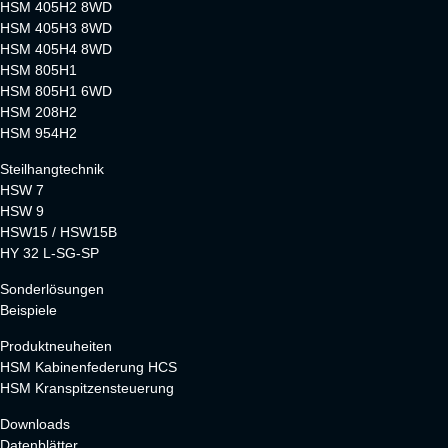
HSM 405H2 8WD
HSM 405H3 8WD
HSM 405H4 8WD
HSM 805H1
HSM 805H1 6WD
HSM 208H2
HSM 954H2
Steilhangtechnik
HSW 7
HSW 9
HSW15 / HSW15B
HY 32 L-SG-SP
Sonderlösungen
Beispiele
Produktneuheiten
HSM Kabinenfederung HCS
HSM Kranspitzensteuerung
Downloads
Datenblätter