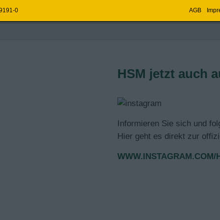
 9191-0
AGB
Impr
FREUDE MACHT.
OMPAKT,
HSM jetzt auch a
CH, PRODUKTIV,
ND.
805
Informieren Sie sich und fo
e
Hier geht es direkt zur offi
 Ihren Erfolg.
WWW.INSTAGRAM.COM/