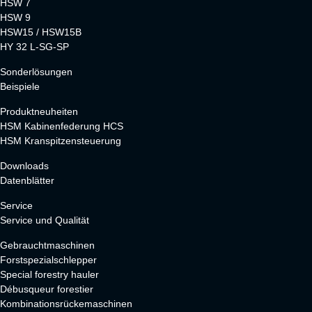
HSW 7
HSW 9
HSW15 / HSW15B
HY 32 L-SG-SP
Sonderlösungen
Beispiele
Produktneuheiten
HSM Kabinenfederung HCS
HSM Kranspitzensteuerung
Downloads
Datenblätter
Service
Service und Qualität
Gebrauchtmaschinen
Forstspezialschlepper
Special forestry hauler
Débusqueur forestier
Kombinationsrückemaschinen