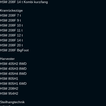
HSM 208F 14 t Kombi kurz/lang
Kranrückezüge
HSM 208F 7 t
HSM 208F 9 t
HSM 208F 10 t
HSM 208F 11 t
HSM 208F 12 t
HSM 208F 14 t
HSM 208F 20 t
HSM 208F BigFoot
Harvester
HSM 405H2 8WD
HSM 405H3 8WD
HSM 405H4 8WD
HSM 805H1
HSM 805H1 6WD
HSM 208H2
HSM 954H2
Steilhangtechnik