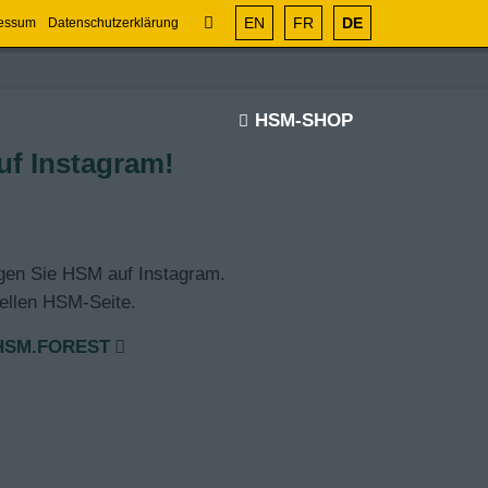
EN
FR
DE
essum
Datenschutzerklärung
HSM-SHOP
uf Instagram!
lgen Sie HSM auf Instagram.
ziellen HSM-Seite.
HSM.FOREST