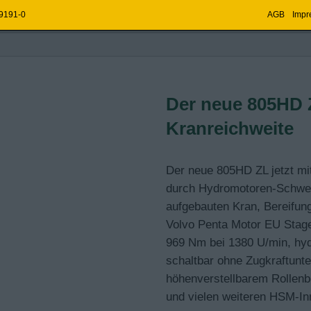
 9191-0
AGB
Impr
FREUDE MACHT.
OMPAKT,
Der neue 805HD Z
CH, PRODUKTIV,
Kranreichweite
ND.
805
Der neue 805HD ZL jetzt mi
durch Hydromotoren-Schwenk
e
 Ihren Erfolg.
aufgebauten Kran, Bereifung
Volvo Penta Motor EU Stag
969 Nm bei 1380 U/min
, hy
schaltbar ohne Zugkraftunt
höhenverstellbarem Rollen
und vielen weiteren HSM-In