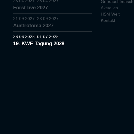
23.04.2027–25.04.2027
Gebrauchtmasch
Forst live 2027
Aktuelles
HSM Welt
21.09.2027–23.09.2027
Kontakt
Austrofoma 2027
28.06.2028–01.07.2028
19. KWF-Tagung 2028