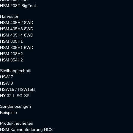
HSM 208F BigFoot
Harvester
HSM 405H2 8WD
HSM 405H3 8WD
HSM 405H4 8WD
HSM 805H1
HSM 805H1 6WD
HSM 208H2
HSM 954H2
Steilhangtechnik
HSW 7
HSW 9
HSW15 / HSW15B
HY 32 L-SG-SP
Sonderlösungen
Beispiele
Produktneuheiten
HSM Kabinenfederung HCS