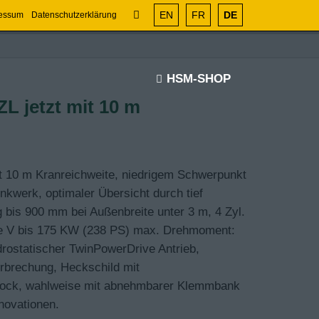
EN
FR
DE
essum
Datenschutzerklärung
HSM-SHOP
L jetzt mit 10 m
t 10 m Kranreichweite, niedrigem Schwerpunkt
werk, optimaler Übersicht durch tief
 bis 900 mm bei Außenbreite unter 3 m, 4 Zyl.
e V bis 175 KW (238 PS) max. Drehmoment:
drostatischer TwinPowerDrive Antrieb,
erbrechung, Heckschild mit
bock, wahlweise mit abnehmbarer Klemmbank
novationen.