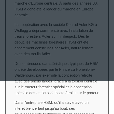
marché d'Europe centrale. À partir des années 90,
HSM a donc été le leader du marché en Europe
centrale.
La coopération avec la société Konrad Adler KG à
Wolfegg a déjà commencé avec l'installation de
treuils forestiers Adler sur Timberjack. Dès le
début, les machines forestières HSM ont été
entièrement construites par Adler, naturellement
avec des treuils Adler.
De nombreuses caractéristiques typiques du HSM
ont été développées par le Prince zu Hohenlohe-
Waldenburg, par exemple la conception "étroite
avec des pneus larges" grâce à la torsion centrale
sur le tracteur forestier spécial et la conception
spéciale des essieux de bogie étroits sur le porteur.
Dans l'entreprise HSM, qu'il a suivie avec un
intérêt bienveillant jusqu'au bout, ses