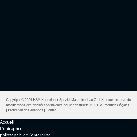
Copyright © 2026 HSM Hohenloher Spezial-Maschinenbau GmbH | sous reserve de
modifications des données techniques par le constructeur |
CGV
|
Mentions légales
|
Protection des données
|
Contact
|
Accueil
L’entreprise
philosophie de l'enterprise