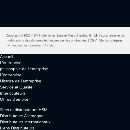
Copyright © 2026 HSM Hohenloher Spezial-Maschinenbau GmbH | sous reserve de
modifications des données techniques par le constructeur |
CGV
|
Mentions légales
|
Protection des données
|
Contact
|
Accueil
L’entreprise
philosophie de l'enterprise
L’entreprise
Histoire de l’entreprise
Service et Qualité
Interlocuteurs
Offres d'emploi
Sites et distributeurs HSM
Distributeurs Allemagne
Distributeurs internationaux
Liens Distributeurs