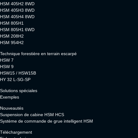
HSM 405H2 8WD
HSM 405H3 8WD
HSM 405H4 8WD
HSM 805H1
HSM 805H1 6WD
HSM 208H2
HSM 954H2
Technique forestière en terrain escarpé
HSW 7
HSW 9
HSW15 / HSW15B
HY 32 L-SG-SP
Solutions spéciales
Exemples
Nouveautés
Suspension de cabine HSM HCS
Système de commande de grue intelligent HSM
Téléchargement