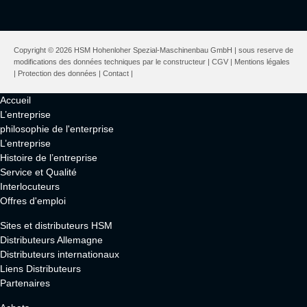
Copyright © 2026 HSM Hohenloher Spezial-Maschinenbau GmbH | sous reserve de
modifications des données techniques par le constructeur |
CGV
|
Mentions légales
|
Protection des données
|
Contact
|
Accueil
L’entreprise
philosophie de l'enterprise
L’entreprise
Histoire de l’entreprise
Service et Qualité
Interlocuteurs
Offres d'emploi
Sites et distributeurs HSM
Distributeurs Allemagne
Distributeurs internationaux
Liens Distributeurs
Partenaires